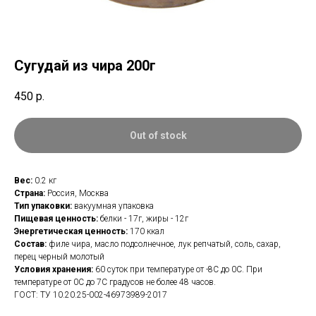
Сугудай из чира 200г
450
р.
Out of stock
Вес:
0.2 кг
Страна:
Россия, Москва
Тип упаковки:
вакуумная упаковка
Пищевая ценность:
белки - 17г, жиры - 12г
Энергетическая ценность:
170 ккал
Состав:
филе чира, масло подсолнечное, лук репчатый, соль, сахар,
перец черный молотый
Условия хранения:
60 суток при температуре от -8С до 0С. При
температуре от 0С до 7С градусов не более 48 часов.
ГОСТ: ТУ 10.20.25-002-46973989-2017