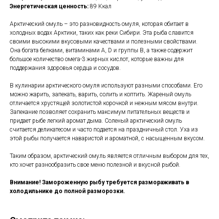
Энергетическая ценность:
89 Ккал
Арктический омуль – это разновидность омуля, которая обитает в
холодных водах Арктики, таких как реки Сибири. Эта рыба славится
своими высокими вкусовыми качествами и полезными свойствами.
Она богата белками, витаминами A, D и группы B, а также содержит
большое количество омега-3 жирных кислот, которые важны для
поддержания здоровья сердца и сосудов.
В кулинарии арктического омуля используют разными способами. Его
можно жарить, запекать, варить, солить и коптить. Жареный омуль
отличается хрустящей золотистой корочкой и нежным мясом внутри.
Запекание позволяет сохранить максимум питательных веществ и
придает рыбе легкий аромат дыма. Соленый арктический омуль
считается деликатесом и часто подается на праздничный стол. Уха из
этой рыбы получается наваристой и ароматной, с насыщенным вкусом.
Таким образом, арктический омуль является отличным выбором для тех,
кто хочет разнообразить свое меню полезной и вкусной рыбой.
Внимание! Замороженную рыбу требуется размораживать в
холодильнике до полной разморозки.